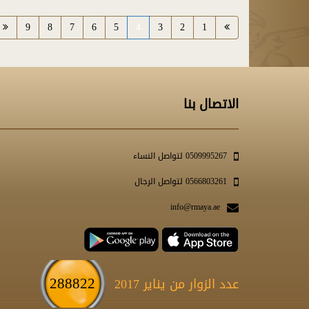
9
8
7
6
5
4
3
2
1
الاتصال بنا
0509995267 لتواصل النساء
0566803261 لتواصل الرجال
info@rmaya.ae
288822
عدد الزوار من يناير 2017