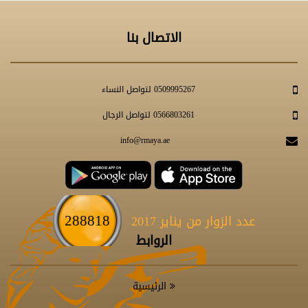
الاتصال بنا
0509995267 لتواصل النساء
0566803261 لتواصل الرجال
info@rmaya.ae
288818
عدد الزوار من يناير 2017
الروابط
الرئيسية