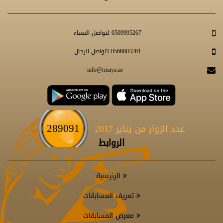
0509995267 لتواصل النساء
0566803261 لتواصل الرجال
info@rmaya.ae
289091
عدد الزوار من يناير 2017
الروابط
الرئيسية
تعريف المسابقات
معرض المسابقات