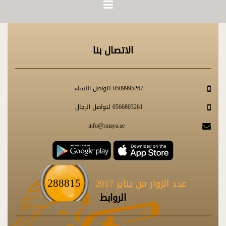
الاتصال بنا
0509995267 لتواصل النساء
0566803261 لتواصل الرجال
info@rmaya.ae
288815
عدد الزوار من يناير 2017
الروابط