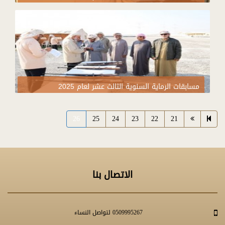
مسابقات الرماية السنوية الثالث عشر لعام 2025
26
25
24
23
22
21
الاتصال بنا
0509995267 لتواصل النساء