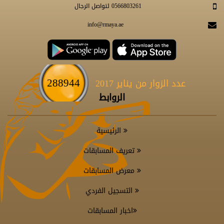
0566803261 لتواصل الرجال
info@rmaya.ae
288944
عدد الزوار من يناير 2017
الروابط
الرئيسية
تعريف المسابقات
معرض المسابقات
التسجيل الفردي
اخبار المسابقات