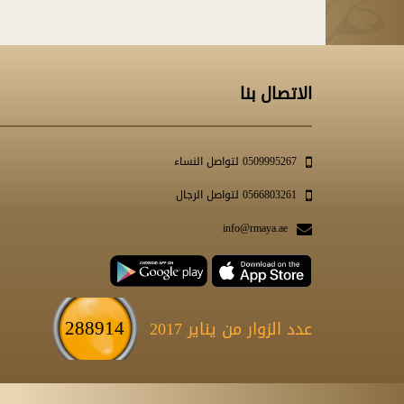
الاتصال بنا
0509995267 لتواصل النساء
0566803261 لتواصل الرجال
info@rmaya.ae
288914
عدد الزوار من يناير 2017