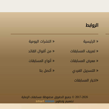
الروابط
الرئيسية
النشرات اليومية
تعريف المسابقات
من أقوال القائد
معرض المسابقات
أنواع المسابقات
التسجيل الفردي
أتصل بنا
اخبار المسابقات
-2026 © جميع الحقوق محفوظة مسابقات الرماية
2017
تصميم وتطوير
smart
vision