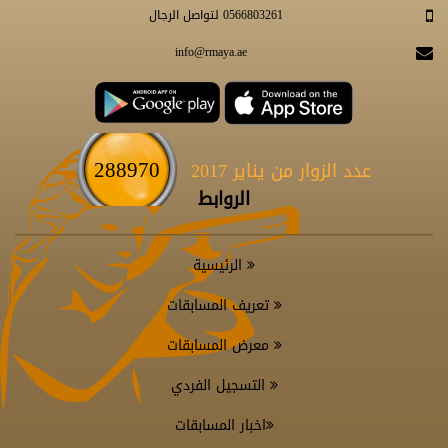
0566803261 لتواصل الرجال
info@rmaya.ae
288970
عدد الزوار من يناير 2017
الروابط
الرئيسية
تعريف المسابقات
معرض المسابقات
التسجيل الفردي
اخبار المسابقات