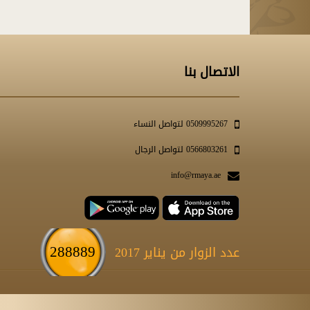
الاتصال بنا
0509995267 لتواصل النساء
0566803261 لتواصل الرجال
info@rmaya.ae
288889
عدد الزوار من يناير 2017