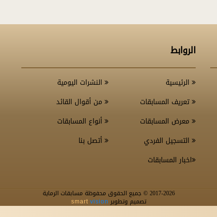
الروابط
الرئيسية
النشرات اليومية
تعريف المسابقات
من أقوال القائد
معرض المسابقات
أنواع المسابقات
التسجيل الفردي
أتصل بنا
اخبار المسابقات
-2026 © جميع الحقوق محفوظة مسابقات الرماية
2017
تصميم وتطوير
smart
vision