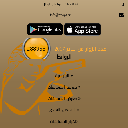
0566803261 لتواصل الرجال
info@rmaya.ae
288955
عدد الزوار من يناير 2017
الروابط
الرئيسية
تعريف المسابقات
معرض المسابقات
التسجيل الفردي
اخبار المسابقات